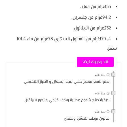
153
غرام من الماء
.
94.2
غرام من جلسرين
.
232
غرام من الايثانول
.
179 ,4
غرام من المحلول السكري
78
غرام من ماء
101.4
سكر
.
قد يعجبك ايضا
منذ عام
صنع شمع معطر صحي يفيد السعال و الجهاز التنفسي
منذ عام
كيفية صنع شموع عطرية رائحة الخزامي و زهور البرتقال
منذ عام
صابون مرطب للبشرة ومغذي