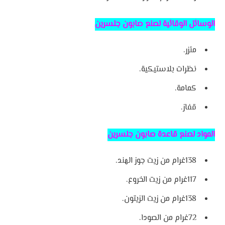
الوسائل الوقائية لصنع صابون جلسرين
مئزر
.
نظرات بلاستيكية
.
كمامة
.
قفاز
.
المواد لصنع قاعدة صابون جلسرين
138
غرام من زيت جوز الهند
.
117
غرام من زيت الخروع
.
138
غرام من زيت الزيتون
.
72
غرام من الصودا
.